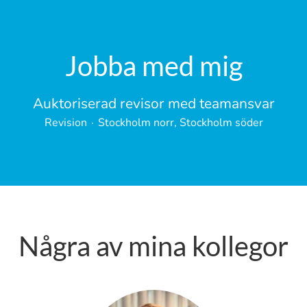
Jobba med mig
Auktoriserad revisor med teamansvar
Revision
·
Stockholm norr, Stockholm söder
Några av mina kollegor