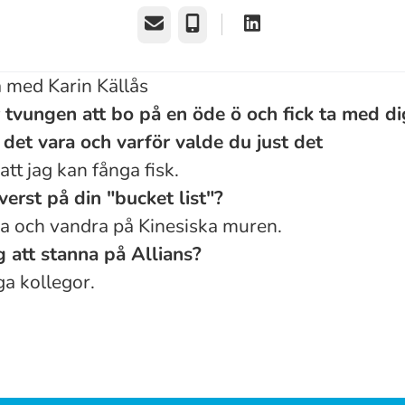
E-post
Telefon
 med Karin Källås
tvungen att bo på en öde ö och fick ta med di
 det vara och varför valde du just det
tt jag kan fånga fisk.
verst på din "bucket list"?
ina och vandra på Kinesiska muren.
g att stanna på Allians?
ga kollegor.