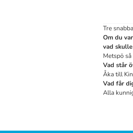
Tre snabba
Om du var 
vad skulle
Metspö så a
Vad står ö
Åka till K
Vad får di
Alla kunni