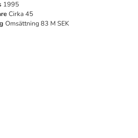
s
1995
are
Cirka 45
ng
Omsättning 83 M SEK