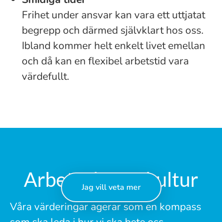
Frihet under ansvar kan vara ett uttjatat
begrepp och därmed självklart hos oss.
Ibland kommer helt enkelt livet emellan
och då kan en flexibel arbetstid vara
värdefullt.
Arbetsplats & kultur
Jag vill veta mer
Våra värderingar agerar som en kompass
som ska leda i hur vi ska bete oss