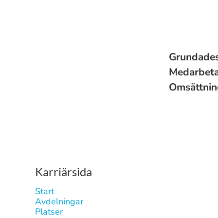
Grundade
Medarbet
Omsättni
Karriärsida
Start
Avdelningar
Platser