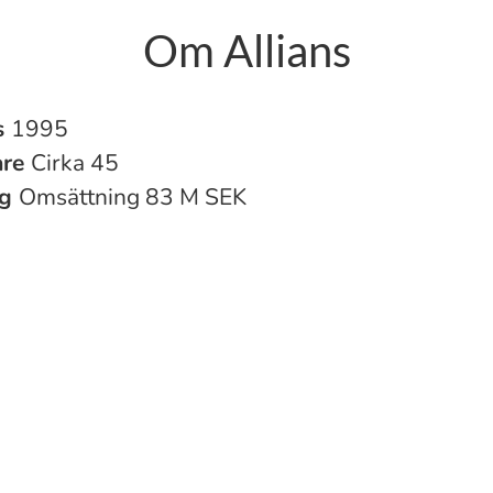
Om Allians
s
1995
are
Cirka 45
ng
Omsättning 83 M SEK