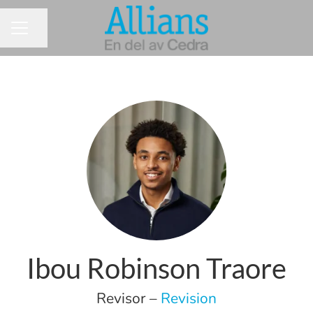
Dela sidan
KARRIÄRMENY
Ibou Robinson Traore
Revisor –
Revision